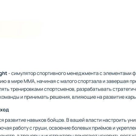
ght
- симулятор спортивного менеджмента с элементами ф
ию в мире MMA, начиная с малого спортзала и завершая 
лять тренировками спортсменов, разрабатывать стратегич
команды и принимать решения, влияющие на развитие карь
сход
я развитие навыков бойцов. В вашей власти настроить ун
ючая работу с груши, освоение болевых приёмов и укрепл
аметр, а тренеры и инструкторы помогают ускорить рост х