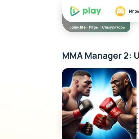
5play
Игр
5play.life
»
Игры
»
Симуляторы
MMA Manager 2: U