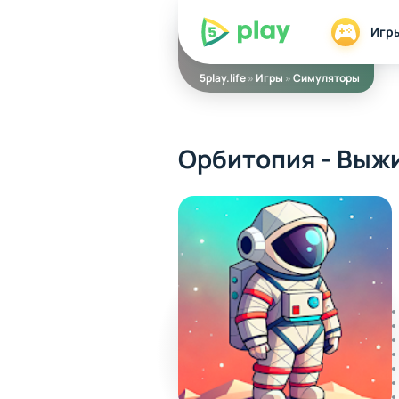
5play
Игр
5play.life
»
Игры
»
Симуляторы
Орбитопия - Выж