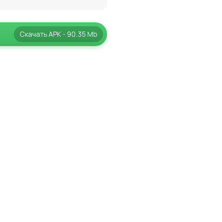
Скачать
APK
- 90.35 Mb