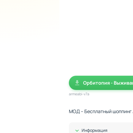
Орбитопия - Выживан
armeabi-v7a
МОД – Бесплатный шоппинг 
Показать/Скрыть
Информация