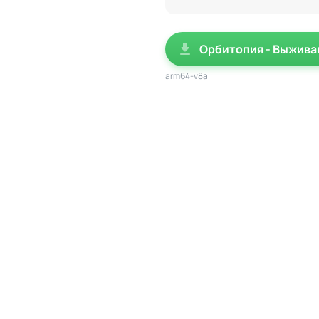
Орбитопия - Выжива
arm64-v8a