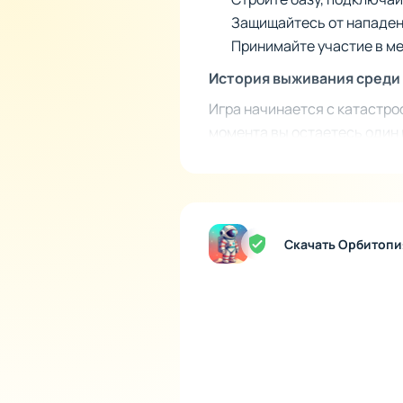
Защищайтесь от нападен
Принимайте участие в м
История выживания среди 
Игра начинается с катастро
момента вы остаетесь один 
древних цивилизаций, изуча
как её формирует сам игрок
Прокачка от хижины до га
Скачать Орбитопи
Система прогресса в Орбито
примитивные конструкции, 
Модернизация турелей, улу
моментами для создания пр