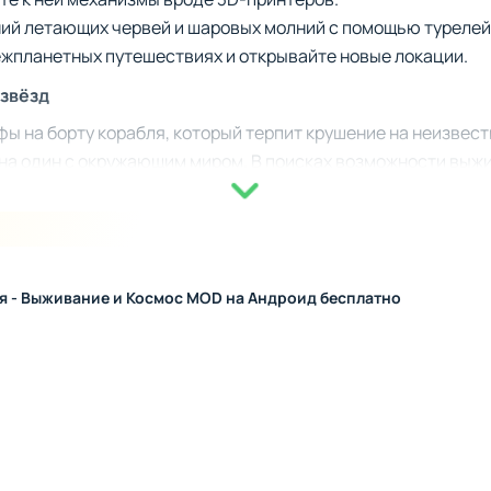
ий летающих червей и шаровых молний с помощью турелей
ежпланетных путешествиях и открывайте новые локации.
звёзд
фы на борту корабля, который терпит крушение на неизвест
на один с окружающим миром. В поисках возможности выжи
ет аномалии и создает уникальные технологии. История зд
, делая решение каждой задачи значимой.
лактической станции
я - Выживание и Космос MOD на Андроид бесплатно
пии основана на постепенном улучшении базы. Изначально
но с открытием чертежей появляются механизмы высокого 
чшение инструментов и автоматизация добычи ресурсов с
оцветающей колонии.