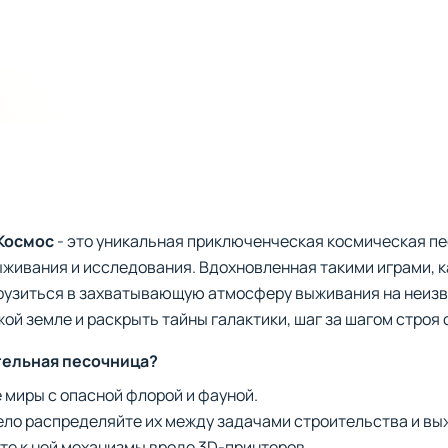
Космос
- это уникальная приключенческая космическая пе
живания и исследования. Вдохновленная такими играми, как
грузиться в захватывающую атмосферу выживания на неизв
жой земле и раскрыть тайны галактики, шаг за шагом строя
тельная песочница?
 миры с опасной флорой и фауной.
ело распределяйте их между задачами строительства и вы
те к ней механизмы вроде 3D-принтеров.