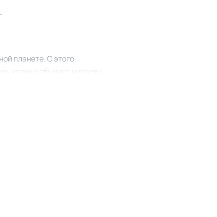
.
ной планете. С этого
ть, игрок добывает чертежи
есь развивается именно так,
 игрок строит самые
уровня сложности.
тановятся основными