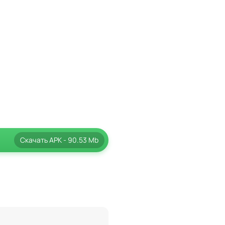
Скачать
APK
- 90.53 Mb