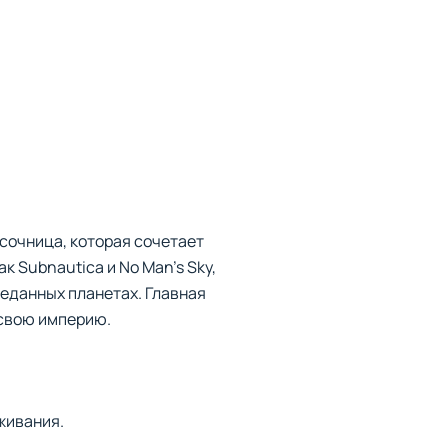
сочница, которая сочетает
 Subnautica и No Man’s Sky,
еданных планетах. Главная
 свою империю.
живания.