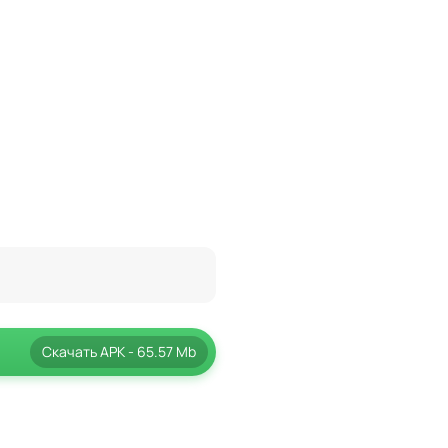
бности правильно
жно учитывать в бою.
тренировки и победы
ный дизайн и яркие эффекты
Скачать
APK
- 65.57 Mb