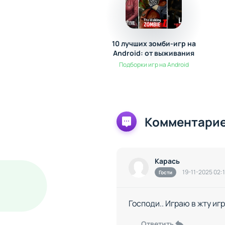
10 лучших зомби-игр на
Android: от выживания
до экшена
Подборки игр на Android
Комментарие
Карась
19-11-2025 02:
Гости
Господи.. Играю в жту игр
Ответить