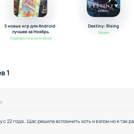
5 новых игр для Android:
Destiny: Rising
лучшее за Ноябрь
Экшен
Подборки игр на Android
в 1
19
у с 22 года.. Щас решила вспомнить хоть и взлом но я так р