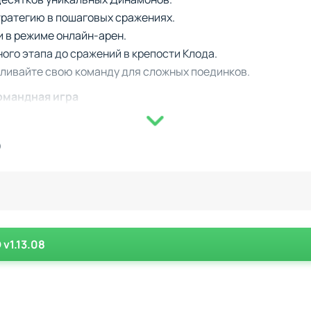
тратегию в пошаговых сражениях.
 в режиме онлайн-арен.
ого этапа до сражений в крепости Клода.
иливайте свою команду для сложных поединков.
омандная игра
ь заключается в битвах, которые зависят от вашей спосо
й Динамон обладает уникальной силой и слабостью, что ва
)
олжны быть подобраны к ситуации. Развитие героев через 
перников для других игроков онлайн. А взгляды на пиксель
ающимся.
v1.13.08