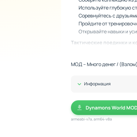
Используйте глубокую с
Соревнуйтесь с друзьями
Пройдите от тренировочн
Открывайте навыки и ус
Тактические поединки и к
Ключевой момент жанра здес
выстраивать тактику. Кажды
МОД – Много денег / (Взлом
Удары, гипноз или защита д
превращает их в грозных со
Показать/Скрыть
Информация
сделают опыт ещё запомин
Dynamons World MOD 
armeabi-v7a, arm64-v8a