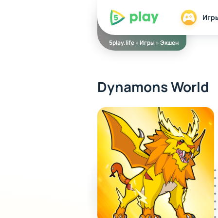
5play
Игр
5play.life
»
Игры
»
Экшен
Dynamons World