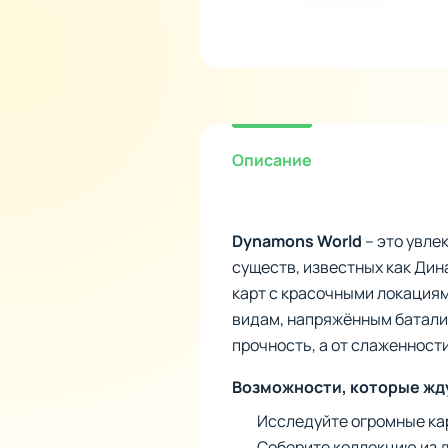
Описание
Dynamons World
– это увле
существ, известных как Дин
карт с красочными локациям
видам, напряжённым батали
прочность, а от слаженности
Возможности, которые жду
Исследуйте огромные кар
Соберите коллекцию из 