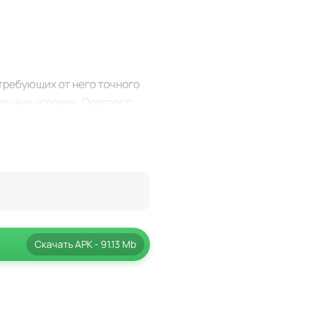
 требующих от него точного
льные условия. Прогресс
 позволяет испытать
персонажи и окружение
ют понимание ключевых
 прохождения, где игрок
Скачать
APK
- 91.13 Mb