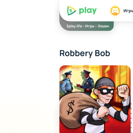
5play
Игр
5play.life
»
Игры
»
Экшен
Robbery Bob