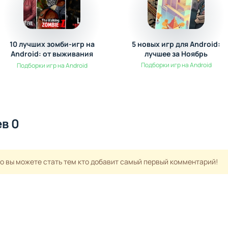
10 лучших зомби-игр на
5 новых игр для Android:
Android: от выживания
лучшее за Ноябрь
до экшена
Подборки игр на Android
Подборки игр на Android
в 0
но вы можете стать тем кто добавит самый первый комментарий!