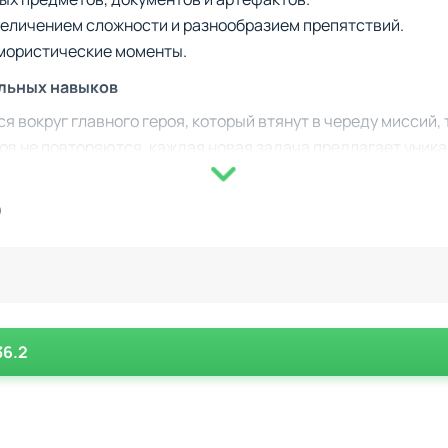
величением сложности и разнообразием препятствий.
юмористические моменты.
ельных навыков
я вокруг главного героя, который втянут в череду миссий,
в не повторяются, каждая новая задача предлагает уника
ходимостью обучения новым способам обхода охраны, что
нтами скрытности.
)
 стилизованная визуализация
bbery Bob подчёркивает свой юмористический характер - 
иле. Простое управление и лаконичный интерфейс упроща
а. Отличительной чертой игры являются её вариативность
36.2
дходящий подход к выполнению миссий.