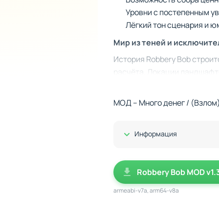
Уровни с постепенным у
Лёгкий тон сценария и 
Мир из теней и исключит
История Robbery Bob строитс
расчёта. Локации ландшафто
героя сопровождается необ
уровень владения инструме
МОД – Много денег / (Взлом
Минимализм интерфейса и
Показать/Скрыть
Графическое оформление Ro
Информация
выполнены в мультяшном ст
элементов игрового процесс
Robbery Bob MOD v1.
может выбрать наиболее по
armeabi-v7a, arm64-v8a