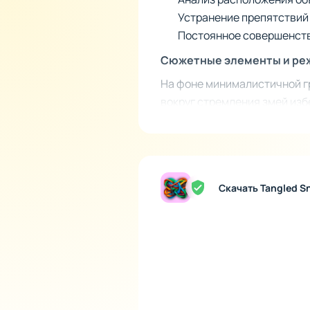
Устранение препятствий 
Постоянное совершенств
Сюжетные элементы и ре
На фоне минималистичной г
вокруг стремления змей изб
трудностей и специализиров
используя встроенный магаз
внимание к деталям.
Особенности прогрессии 
Скачать Tangled 
"Tangled Snakes" предлагае
дополнительные декоративн
обучиться новым подходам к
возможности для освоения р