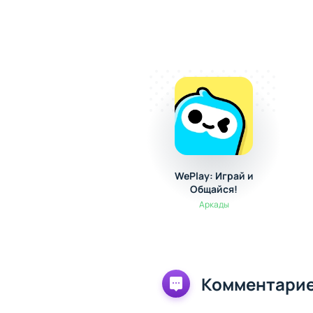
WePlay: Играй и
Общайся!
Аркады
Комментарие