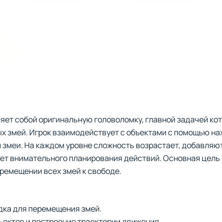
яет собой оригинальную головоломку, главной задачей ко
х змей. Игрок взаимодействует с объектами с помощью на
 змеи. На каждом уровне сложность возрастает, добавляю
бует внимательного планирования действий. Основная цель
еремещении всех змей к свободе.
дка для перемещения змей.
ъектов и построение траектории движения.