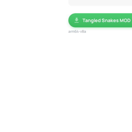
Tangled Snakes MOD
arm64-v8a