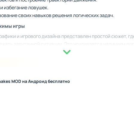
и избегание ловушек.
ование своих навыков решения логических задач.
жимы игры
рафики и игрового дизайна представлен простой сюжет, г
ежать запутанной ситуации. Это усиливается наличием до
анных испытаний. Игроки могут сменять образы змей, а т
ин. Такие настройки позволяют персонализировать игрово
и развития
Snakes MOD на Андроид бесплатно
т умеренную систему прокачки. Игроки могут открывать нов
ые элементы. Постепенное увеличение сложности уровне
 решению задач. Эти механики поддерживают интерес к п
азличных аспектов логики.