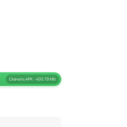
Скачать
APK
- 400.79 Mb