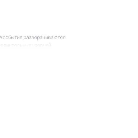
де события разворачиваются
полнительных уровней
акже фоновые элементы,
й процесс, сохраняя
ые скины для змей и
й помогает каждому
роекту, предоставляя