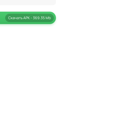
Скачать
APK
- 369.35 Mb