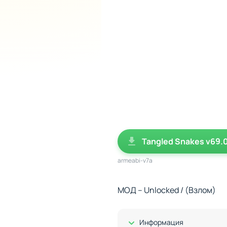
Tangled Snakes v69.0
armeabi-v7a
МОД – Unlocked / (Взлом)
Показать/Скрыть
Информация