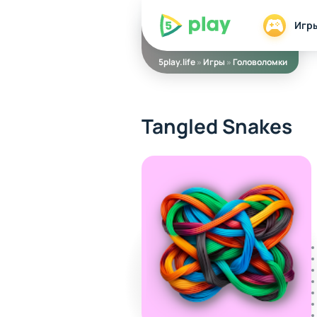
5play
Игр
5play.life
»
Игры
»
Головоломки
Tangled Snakes