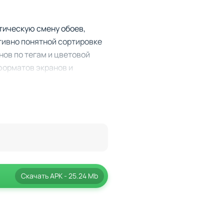
тическую смену обоев,
тивно понятной сортировке
ов по тегам и цветовой
форматов экранов и
ля любого устройства.
и многое другое.
Скачать
APK
- 25.24 Mb