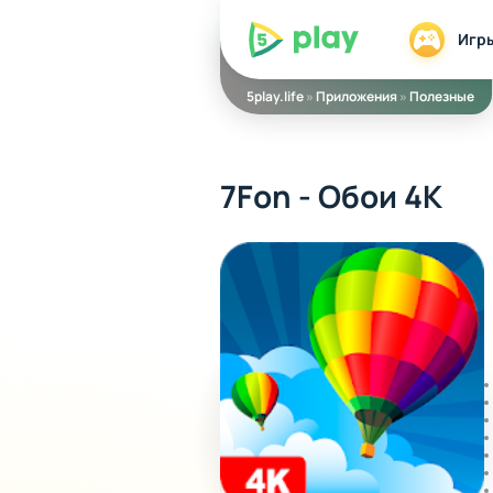
5play
Игр
5play.life
»
Приложения
»
Полезные
7Fon - Обои 4K