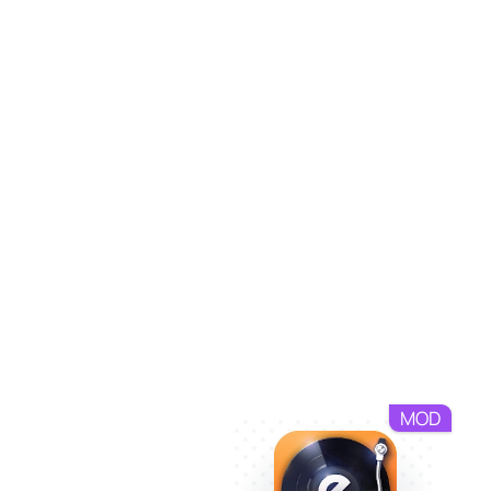
Возможность кадрирован
Настройте экран в пару к
Эта программа создана для 
изображение к характерист
экран вашего телефона или 
станут вашей незаменимой 
MOD