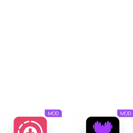
ия и предварительного просмотра фона.
ликов
того, чтобы ваш экран выглядел стильно и свежо. Она иде
икам вашего устройства. Встроенная система оптимизации
планшета, а светлая и тёмная темы оформления добавляют 
платформой для персонализации гаджета быстро и без лиш
MOD
MOD