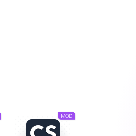
ально адаптирует любое
 подбирает разрешение под
гибкости. HD обои от 7Fon
них усилий.
MOD