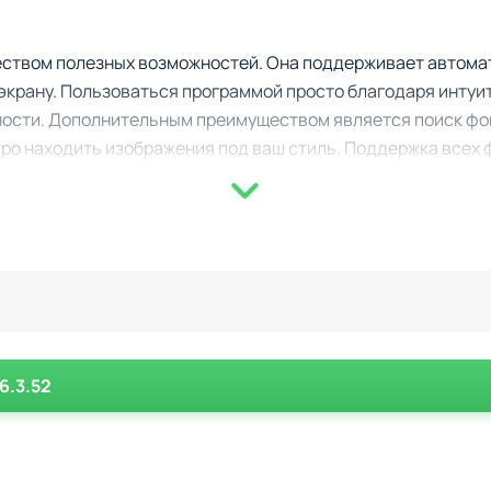
еством полезных возможностей. Она поддерживает автома
экрану. Пользоваться программой просто благодаря интуи
рности. Дополнительным преимуществом является поиск фон
тро находить изображения под ваш стиль. Поддержка всех 
ображений на SD-карту делает программу универсальной д
утилиты:
пны в формате Full HD и выше (QHD, UHD, 4K).
е 70 категорий, включая природу, абстракцию, минимализм 
6.3.52
возможностью выбора интервала обновления.
ображениях дня и недели.
ние ресурсов устройства и экономия батареи.