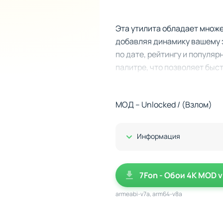
Эта утилита обладает множ
добавляя динамику вашему 
по дате, рейтингу и популя
палитре, что позволяет быс
возможность сохранения из
МОД – Unlocked / (Взлом)
Основные преимущества 
Показать/Скрыть
Информация
Даже базовые обои досту
Каталог делится на боле
7Fon - Обои 4K MOD v
Настройки автосмены с 
armeabi-v7a, arm64-v8a
Уведомления о лучших из
Минимальное использова