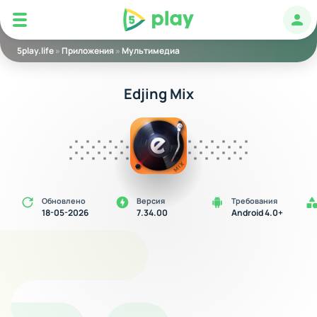
5play
Авт
5play.life
»
Приложения
»
Мультимедиа
Edjing Mix
Обновлено
Версия
Требования
18-05-2026
7.34.00
Android 4.0+