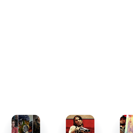
организовывать плейлисты и готовить сеты.
Дополнительно утилита предлагает настройку
эквалайзера, возможность менять темп и использовать
эффект «заморозки» для создания уникальных
переходов.
Программа позволяет записывать миксы в высоком
качестве, что идеально подходит для тех, кто
стремится делиться своими творениями с аудиторией.
Совместимость с Mixfader и другими MIDI-
контроллерами открывает ещё больше возможностей
для профессионального использования.й.