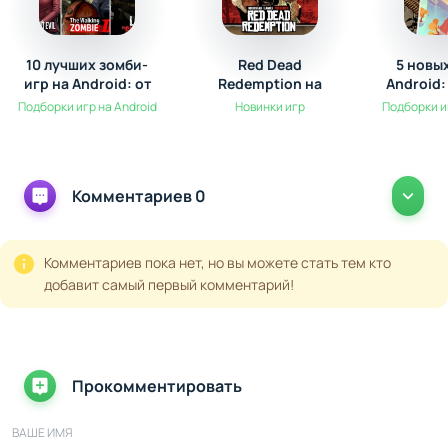
10 лучших зомби-
Red Dead
5 новы
игр на Android: от
Redemption на
Android:
выживания до
Android: Обзор
Но
Подборки игр на Android
Новинки игр
Подборки и
экшена
долгожданной
легенды
Комментариев 0
Комментариев пока нет, но вы можете стать тем кто
добавит самый первый комментарий!
Прокомментировать
ВАШЕ ИМЯ