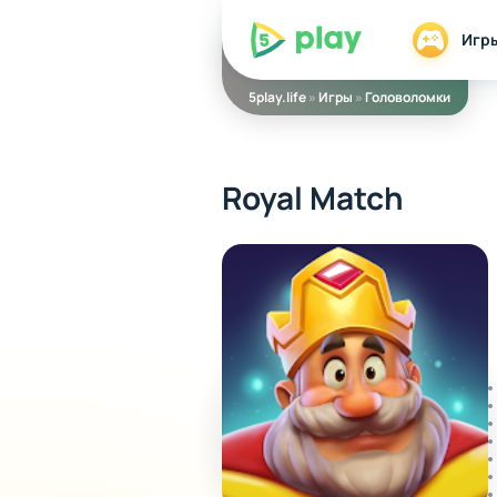
5play
Игр
5play.life
»
Игры
»
Головоломки
Royal Match