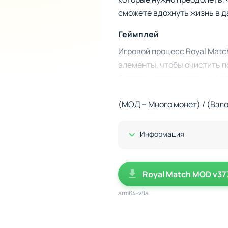
сможете вдохнуть жизнь в д
Геймплей
Игровой процесс Royal Matc
элементы, чтобы очистить п
бустеры, дополнительные з
Вот основные особенности, 
(МОД – Много монет) / (Взл
Разнообразные уровни
Бустеры и комбо
– испо
Показать/Скрыть
Информация
Миссии в замке
– кажда
замка.
Декор и стиль
– выбирай
Royal Match MOD v37
Уникальный мир
arm64-v8a
Royal Match очаровывает с
превращают игру в настояще