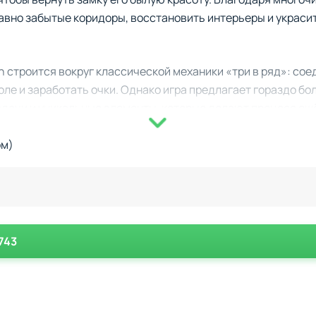
авно забытые коридоры, восстановить интерьеры и украсит
h строится вокруг классической механики «три в ряд»: со
оле и заработать очки. Однако игра предлагает гораздо б
адачи и уникальные элементы, которые делают процесс ещ
которые делают Royal Match увлекательной:
ом)
– каждая локация предлагает свои уникальные элементы и
льзуйте взрывные усилители, чтобы пройти сложные этапы.
я победа на игровом поле приближает вас к выполнению з
те из множества вариантов дизайна, чтобы создать дом св
743
воей атмосферой. Красочные пейзажи, продуманные персон
е визуальное удовольствие. Но не забывайте, что за внеш