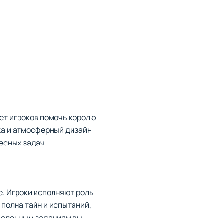
ает игроков помочь королю
ка и атмосферный дизайн
есных задач.
е. Игроки исполняют роль
полна тайн и испытаний,
численным заданиям вы