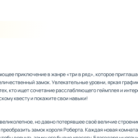
ающее приключение в жанре «три в ряд», которое приглаш
еличественный замок. Увлекательные уровни, яркая графи
тех, кто ищет сочетание расслабляющего геймплея и интер
кому квесту и покажите свои навыки!
великолепное, но давно потерявшее своё величие строени
преобразить замок короля Роберта. Каждая новая комната 
чтобы вернуть замку его былую красоту. Благодаря много