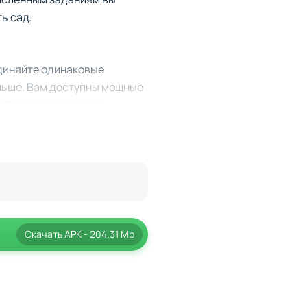
ь сад.
единяйте одинаковые
ольше. Вам доступны мощные
ё более динамичным.
 препятствия.
адач по восстановлению
оей мечты для короля.
Скачать
APK
- 204.31 Mb
ажи и милая анимация
ней простотой кроется