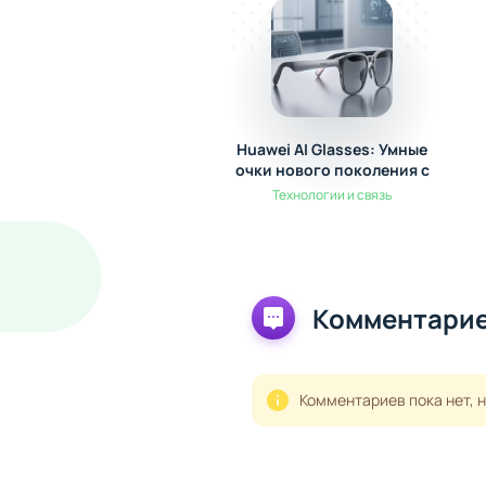
Huawei AI Glasses: Умные
очки нового поколения с
искусственным
Технологии и связь
интеллектом
Комментарие
Комментариев пока нет, 