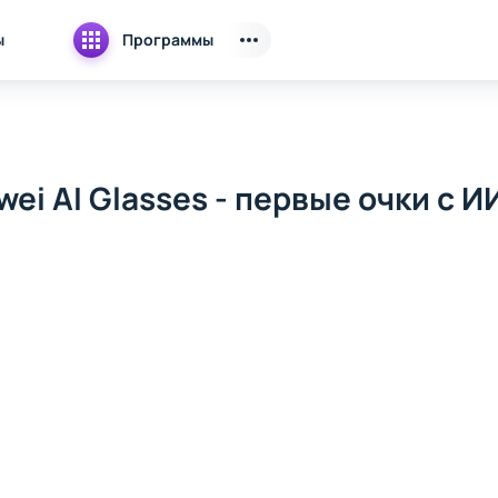
ы
Программы
ei AI Glasses - первые очки с И