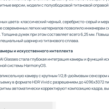
тные версии, модели с полуободковой титановой оправой 
ьных цвета: классический черный, серебристо-серый и ме
е современных легких материалов позволило инженерам сн
. Толщина дужек при этом составляет всего 6,25 мм. Пов
специальный шарнир из титанового сплава.
амеры и искусственного интеллекта
AI Glasses стала глубокая интеграция камеры и функций и
нной системы HarmonyOS.
гапиксельную камеру с крупным 1/2,8-дюймовым сенсором 
емку в формате HDR Vivid с разрешением до 4096x3072 п
горитмы автоматически корректируют композицию кадра, в