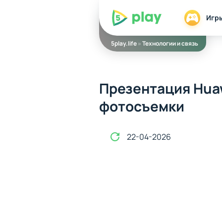
5play
Игр
5play.life
»
Технологии и связь
Презентация Huaw
фотосъемки
22-04-2026