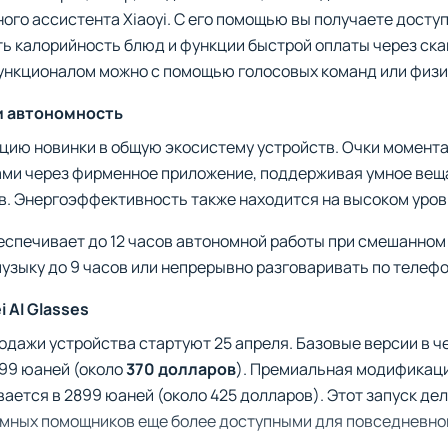
ого ассистента Xiaoyi. С его помощью вы получаете досту
ть калорийность блюд и функции быстрой оплаты через ск
функционалом можно с помощью голосовых команд или физич
и автономность
цию новинки в общую экосистему устройств. Очки момент
ми через фирменное приложение, поддерживая умное вещ
в. Энергоэффективность также находится на высоком уров
еспечивает до 12 часов автономной работы при смешанном
узыку до 9 часов или непрерывно разговаривать по телефон
 AI Glasses
дажи устройства стартуют 25 апреля. Базовые версии в ч
499 юаней (около
370 долларов
). Премиальная модификац
ается в 2899 юаней (около 425 долларов). Этот запуск де
умных помощников еще более доступными для повседневно