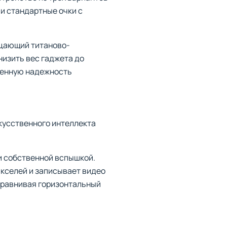
и стандартные очки с
рцающий титаново-
изить вес гаджета до
ышенную надежность
скусственного интеллекта
и собственной вспышкой.
икселей и записывает видео
ыравнивая горизонтальный