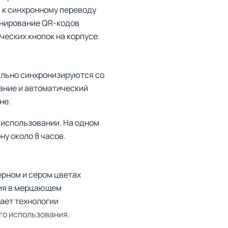
п к синхронному переводу
анирование QR-кодов
еских кнопок на корпусе.
ально синхронизируются со
ание и автоматический
не.
 использовании. На одном
у около 8 часов.
ерном и сером цветах
ия в мерцающем
лает технологии
го использования.