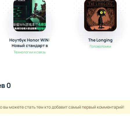
Ноутбук Honor WIN:
The Longing
Новый стандарт в
Головоломки
киберспорте
Технологии и связь
в 0
но вы можете стать тем кто добавит самый первый комментарий!