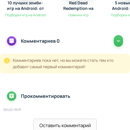
10 лучших зомби-
Red Dead
5 новы
игр на Android: от
Redemption на
Android:
выживания до
Android: Обзор
Но
Подборки игр на Android
Новинки игр
Подборки и
экшена
долгожданной
легенды
Комментариев 0
Комментариев пока нет, но вы можете стать тем кто
добавит самый первый комментарий!
Прокомментировать
ВАШЕ ИМЯ
Оставить комментарий