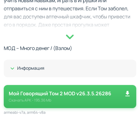
учить новым навыкам, играть в игрушки или
отправиться с ним в путешествия. Если Том заболел,
для вас доступен аптечный шкафчик, чтобы привести
его в порядок. Даже простая прогулка может
обернуться встречей с сюрпризами и новыми
открытиями.
МОД – Много денег / (Взлом)
Больше мини-игр, больше веселья
В My Talking Tom 2 добавлены разнообразные мини-
Показать/Скрыть
Информация
игры, которые включают головоломки и экшен.
Например, вы можете попробовать себя в
многопользовательской игре «Космические следы»
Мой Говорящий Том 2 MOD v26.3.5.26286
или потренироваться в ловкости, бросая
Скачать
APK
- 195.36 Mb
баскетбольный мяч в кольцо. Многие из этих
armeabi-v7a, arm64-v8a
активностей приносят бонусы и подарки, которые
помогут делать Тома ещё счастливее.
Особенности прокачки и питомцы Тома