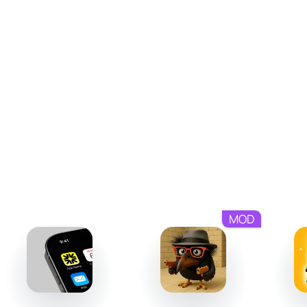
У Тома теперь доступны четыре питомца – каждый с
уникальным характером. Вы можете наблюдать, как
они играют между собой или взаимодействуют с
Томом.
Путешествуйте на самолёте Тома, чтобы открывать
новые миры и собирать редкие предметы.
Раскрывайте индивидуальность Тома через
костюмы и украшения для его дома.
Просто про уникальное
My Talking Tom 2 – это не только забота о виртуальном
друге, но и увлекательное исследование мира вокруг
MOD
него. Вас ждёт море возможностей для
взаимодействий, захватывающие азартные мини-игры
и чувство, что Том становится частью вашей жизни.