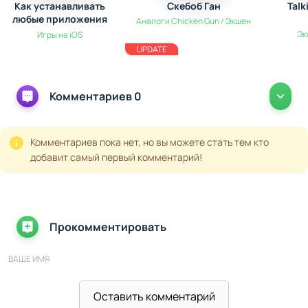
Как устанавливать
Скебоб Ган
Talk
любые приложения
Аналоги Chicken Gun / Экшен
на iPhone без App
Эк
Игры на iOS
Store: полный гайд
UPDATE
Комментариев 0
Комментариев пока нет, но вы можете стать тем кто
добавит самый первый комментарий!
Прокомментировать
ВАШЕ ИМЯ
Оставить комментарий