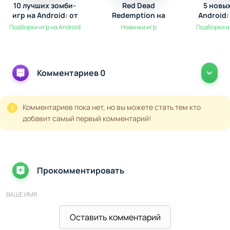
10 лучших зомби-
Red Dead
5 новы
игр на Android: от
Redemption на
Android:
выживания до
Android: Обзор
Но
Подборки игр на Android
Новинки игр
Подборки и
экшена
долгожданной
легенды
Комментариев 0
Комментариев пока нет, но вы можете стать тем кто
добавит самый первый комментарий!
Прокомментировать
ВАШЕ ИМЯ
Оставить комментарий