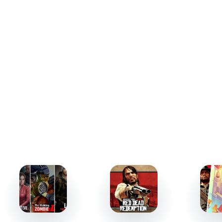
альтернативные арты. Прокачка не влияет на геймплей,
но открывает новые карты для коллекции. Система
коллекционирования позволяет бесплатно получать
все 150 карт, а внутриигровая валюта используется для
покупки косметических улучшений.
Задания и боевой пропуск
Игра предлагает ежедневные задания и боевой
пропуск, где вы можете зарабатывать кредиты, золото
и уникальные карты. Боевой пропуск включает как
бесплатные, так и премиум-награды, что делает его
доступным для всех.