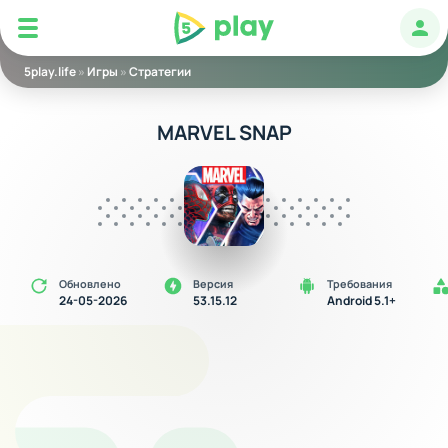
5play
Авт
5play.life
»
Игры
»
Стратегии
MARVEL SNAP
Обновлено
Версия
Требования
24-05-2026
53.15.12
Android 5.1+