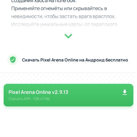
создания хаоса на поле боя.
Применяйте огнемёты или скрывайтесь в
невидимости, чтобы застать врага врасплох.
Исследуйте уникальные карты: от пиратского
фрегата до заброшенного города.
Прокачка и ежедневные вызовы
Ваш герой может развиваться благодаря системе
Скачать Pixel Arena Online на Андроид бесплатно
перков, которые усиливают его способности.
Ежедневные задания и награды добавляют мотивации,
а настройка управления под себя делает игру ещё
комфортнее. Сражайтесь, зарабатывайте кубки и
Pixel Arena Online v2.9.13
открывайте новые возможности для своего персонажа.
Скачать
APK
- 108.47 Mb