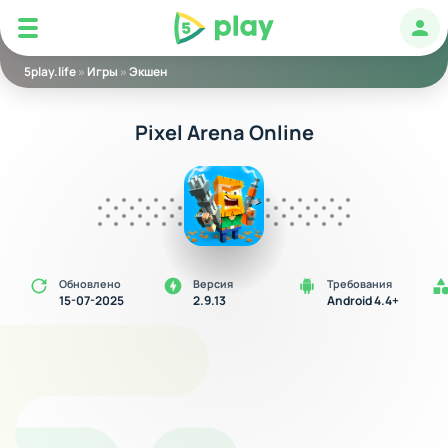
5play
Авт
5play.life
»
Игры
»
Экшен
Pixel Arena Online
Обновлено
Версия
Требования
15-07-2025
2.9.13
Android 4.4+