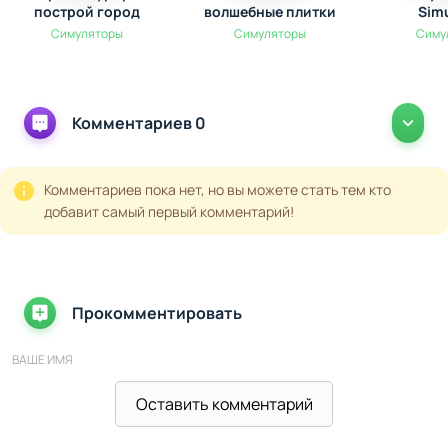
построй город
волшебные плитки
Sim
Симуляторы
Симуляторы
Симу
Комментариев 0
Комментариев пока нет, но вы можете стать тем кто
добавит самый первый комментарий!
Прокомментировать
ВАШЕ ИМЯ
Оставить комментарий
ВАШ E-MAIL