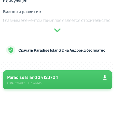
и симуляции.
Бизнес и развитие
Главным элементом геймплея является строительство
и улучшение различных зданий. Вам потребуется
организовывать отели, рестораны, развлекательные
зоны и многое другое, чтобы привлекать туристов.
Также необходимо позаботиться о ресурсах -
Скачать Paradise Island 2 на Андроид бесплатно
распределение энергии, персонала и финансов
потребует тщательного планирования. Кроме того,
важным элементом станет участие в регулярных
событиях, где вы сможете получать ресурсы для
Paradise Island 2 v12.170.1
дальнейшего развития. Вам придется успешно
Скачать
APK
- 116.36 Mb
сочетать тактическое мышление с креативным
подходом.
Достижения и история острова
Сюжетные задания в игре предоставляют уникальную