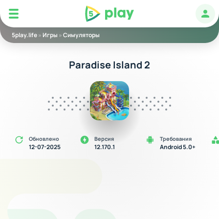
5play
Авт
5play.life
»
Игры
»
Симуляторы
Paradise Island 2
Обновлено
Версия
Требования
12-07-2025
12.170.1
Android 5.0+