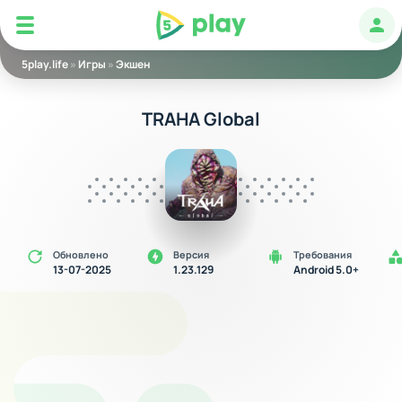
5play
Авт
5play.life
»
Игры
»
Экшен
TRAHA Global
Обновлено
Версия
Требования
13-07-2025
1.23.129
Android 5.0+