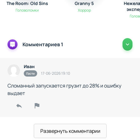
The Room: Old Sins
Granny 5
Нежела
экспе
Головоломки
Хоррор
Голо
Комментариев 1
Иван
17-06-2026 19:10
Гости
Сломанный запускается грузит до 28% и ошибку
выдает
Развернуть комментарии