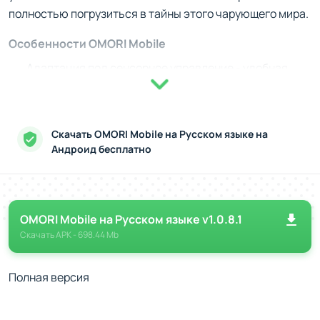
полностью погрузиться в тайны этого чарующего мира.
Особенности OMORI Mobile
Адаптация под сенсорное управление - удобная
система взаимодействия на экранах смартфонов.
Исследование двух миров - чередование
красочного мира фантазий и мрачной реальности.
Скачать OMORI Mobile на Русском языке на
Музыкальное сопровождение - оригинальные треки,
Андроид бесплатно
усиливающие эмоциональное восприятие.
Глубокий сюжет - история, полная интриг и
неожиданных открытий.
Колоритный визуальный стиль - рисованная
OMORI Mobile на Русском языке v1.0.8.1
вручную графика, создающая уникальную
Скачать
APK
- 698.44 Mb
атмосферу.
Полная версия
Система персонажей и ключевые механики
Одной из главных особенностей OMORI Mobile является