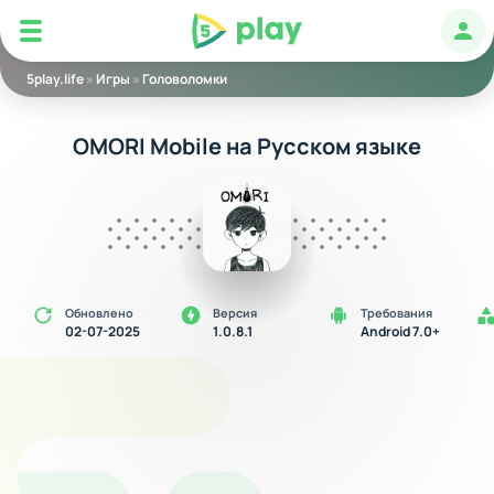
5play
Авт
5play.life
»
Игры
»
Головоломки
OMORI Mobile на Русском языке
Обновлено
Версия
Требования
02-07-2025
1.0.8.1
Android 7.0+