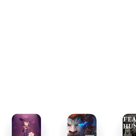
разнообразие персонажей. Пользователи могут
переключаться между четырьмя героями, каждый из
которых обладает собственной уникальной ролью в
сражениях. Например, один из героев специалист по
лечению, другой - мастер мощных атак.
Боевая система приложения построена на пошаговой
механике, где эмоции играют ключевую роль -
персонажи могут быть счастливыми, грустными или
злыми, что существенно влияет на их силу и
уязвимость. Такая эмоциональная вариативность
добавляет стратегии и делает каждый бой уникальным.
Внимание к деталям
Одной из сильных сторон OMORI Mobile является его
дизайн и атмосфера. Ручная рисованная графика и
тщательно продуманная цветовая палитра
подчёркивают разницу между ярким миром детских