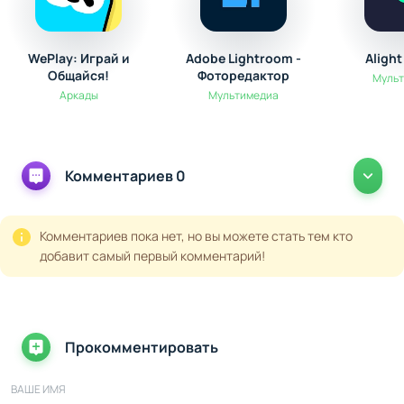
WePlay: Играй и
Adobe Lightroom -
Aligh
Общайся!
Фоторедактор
Муль
Аркады
Мультимедиа
Комментариев 0
Комментариев пока нет, но вы можете стать тем кто
добавит самый первый комментарий!
Прокомментировать
ВАШЕ ИМЯ