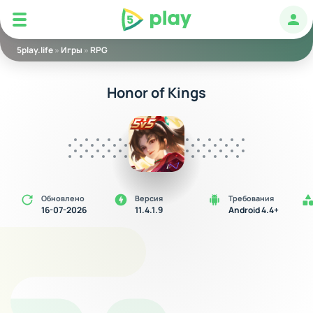
5play
Авт
5play.life
»
Игры
»
RPG
Honor of Kings
Обновлено
Версия
Требования
16-07-2026
11.4.1.9
Android 4.4+