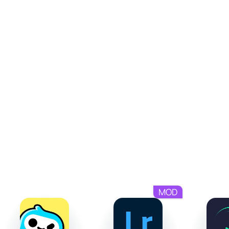
ситуацию. Ваша роль - раскрыть наибольший
потенциал каждого персонажа, работая над
распределением очков и выбором ролей для
достижения игрового баланса.
Герои со своими историями
Honor of Kings не только предлагает сражения, но и
раскрывает мир, наполненный насыщенными
сюжетами. За каждым героем стоит история, которая
добавляет личностной глубины вашему игровому опыту.
Исследуя этих персонажей, вы обнаружите не только
тактические возможности, но и эмоциональные
аспекты их прошлого, связывающие вас с богатой
вселенной этой удивительной MOBA.
MOD