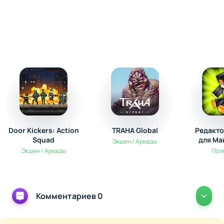
Door Kickers: Action
TRAHA Global
Редакто
Squad
для Ма
Экшен / Аркады
Экшен / Аркады
Пол
Комментариев 0