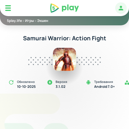
5play
Авт
5play.life
»
Игры
»
Экшен
Samurai Warrior: Action Fight
Обновлено
Версия
Требования
10-10-2025
3.1.02
Android 7.0+