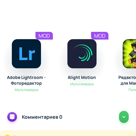
MOD
MOD
Adobe Lightroom -
Alight Motion
Редакто
Фоторедактор
для Ма
Мультимедиа
Мультимедиа
Пол
Комментариев 0