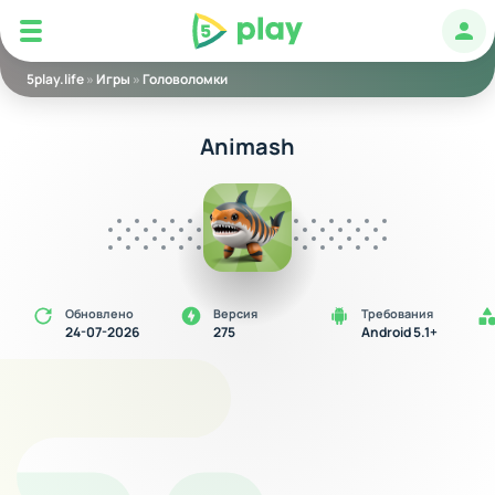
5play
Авт
5play.life
»
Игры
»
Головоломки
Animash
Обновлено
Версия
Требования
24-07-2026
275
Android 5.1+