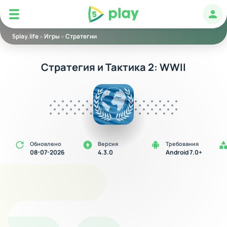
5play
Авт
5play.life
»
Игры
»
Стратегии
Стратегия и Тактика 2: WWII
Обновлено
Версия
Требования
08-07-2026
4.3.0
Android 7.0+