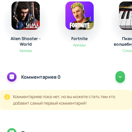
Alien Shooter -
Fortnite
Пиан
World
волшебн
Аркады
Аркады
Симу
Комментариев 0
Комментариев пока нет, но вы можете стать тем кто
добавит самый первый комментарий!