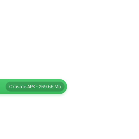
Скачать
APK
- 269.66 Mb