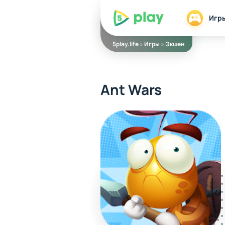
5play
Игр
5play.life
»
Игры
»
Экшен
Ant Wars