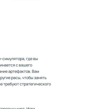
e-симулятора, где вы
инается с вашего
ание артефактов. Вам
ругие расы, чтобы занять
е требуют стратегического
героями мира. Игра