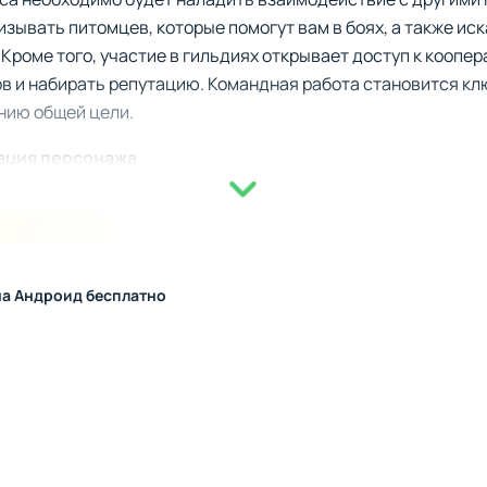
зывать питомцев, которые помогут вам в боях, а также ис
 Кроме того, участие в гильдиях открывает доступ к коопе
в и набирать репутацию. Командная работа становится к
нию общей цели.
ация персонажа
 постоянного улучшения навыков и возможностей персонаж
омизации, от выбора оружия и титулов до изменения внешн
 распределять ресурсы, чтобы усилить не только атаку и з
о героя, что добавляет вариативности в развитие.
на Андроид бесплатно
оянный прогресс
dle-геймплея, где вы будете получать награды и мощное с
нное накопление ресурсов позволяет наращивать мощь без
янно обновляются, добавляя новых противников, изменени
тов с вашим стилем игры. С каждым новым вызовом вы укр
очного мира.