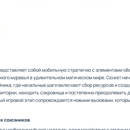
редставляет собой мобильную стратегию с элементами idl
ного муравья в удивительном магическом мире. Сюжет нач
ника, где начальные шаги включают сбор ресурсов и созд
итории, находить сокровища и постепенно преодолевать д
й игровой этап сопровождается новыми вызовами, которы
ск союзников
са необходимо будет наладить взаимодействие с другими 