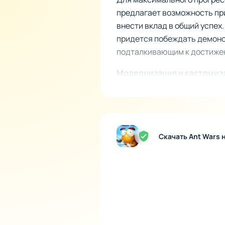
предлагает возможность при
внести вклад в общий успех.
придется побеждать демоно
подталкивающим к достиже
Модернизация и кастомиз
Ваш путь к вершине требует
включают разнообразие каст
Вам предстоит стратегически
эстетическую сторону своег
Скачать Ant Wars 
Различные режимы и пост
Ant Wars включает режимы i
отсутствия в игре. Постепе
фарма. Также уровни посто
для дальнейших эксперимен
сильнейшей расы этого сказ