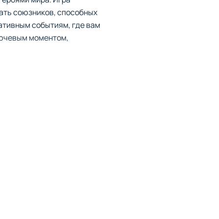
кать союзников, способных
ративным событиям, где вам
лючевым моментом,
а. Особенности игры
его вида крыльев и брони.
ащиту, но и развивать
наряжение даже во время
 необходимости длительного
я ландшафтов и возможности
епляете свою легенду как