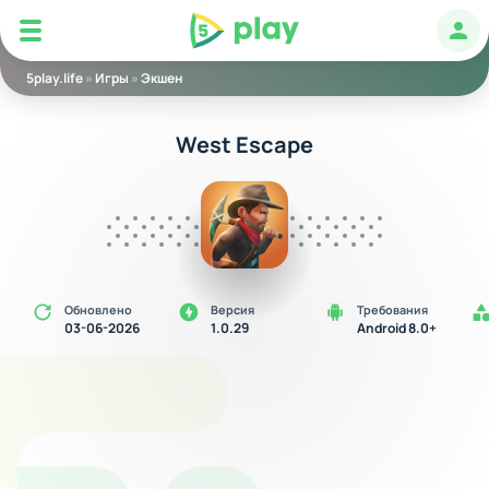
5play
Авт
5play.life
»
Игры
»
Экшен
West Escape
Обновлено
Версия
Требования
03-06-2026
1.0.29
Android 8.0+