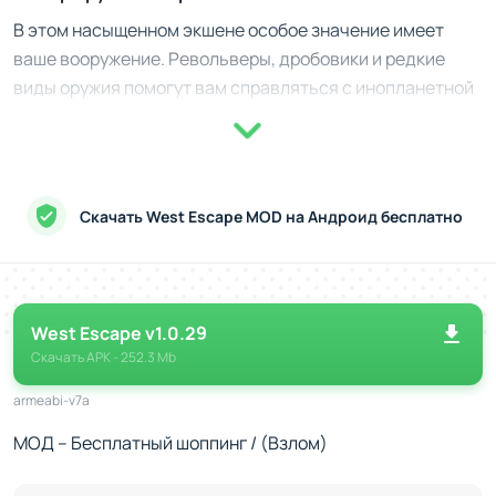
В этом насыщенном экшене особое значение имеет
ваше вооружение. Револьверы, дробовики и редкие
виды оружия помогут вам справляться с инопланетной
угрозой. Вам придется уклоняться от атак,
стремительно контратаковать и применять подручные
средства. Улучшения снаряжения, такие как повышение
урона или скорости, дают значительные преимущества
Скачать West Escape MOD на Андроид бесплатно
в боях. Каждый новый найденный предмет может стать
решающим для вашего выживания.
Экспедиции за пределами безопасности
West Escape v1.0.29
Дорога приведёт вас далеко за границы привычного.
Скачать
APK
- 252.3 Mb
Экспедиции в опасные регионы позволят получать
ценные ресурсы, находить уникальное снаряжение и
armeabi-v7a
сталкиваться с новыми испытаниями. Эти вылазки
МОД – Бесплатный шоппинг / (Взлом)
требуют решительности и чётко продуманного
подхода, ведь каждый район таит свои риски и загадки.