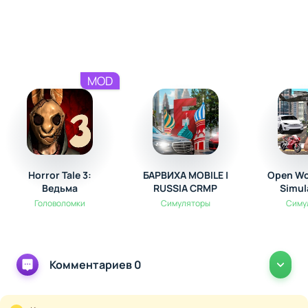
MOD
Horror Tale 3:
БАРВИХА MOBILE |
Open Wo
Ведьма
RUSSIA CRMP
Simul
Головоломки
Симуляторы
Симу
Комментариев 0