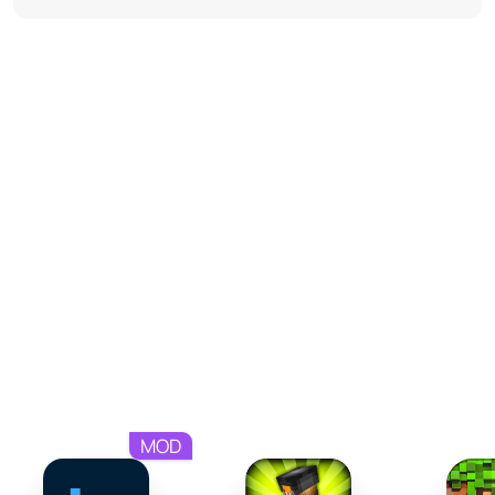
Используйте голосовой чат для координации с
союзниками.
Зарабатывайте виртуальные средства через
контроль ресурсов или торговлю.
Изучайте карту, чтобы находить редкие точки
интереса и ключевые места.
Стратегии доминирования
Все события в этом онлайн-RP строятся на решениях
игроков, поэтому социальные взаимодействия играют
ключевую роль. Вы можете создать альянсы,
торговать, накапливать арсенал или становиться
правителем шести районов. Напряжение усиливается
через динамические события и конкуренцию между
фракциями. Успех требует стратегического мышления,
уверенности и смелости, чтобы выжить и оставить свой
MOD
след в истории игрового мира.