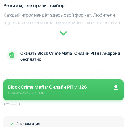
Режимы, где правит выбор
Каждый игрок найдёт здесь свой формат. Любители
адреналина оценят клановые войны с ожесточёнными
битвами за районы. Режим "Heist" предлагает
почувствовать себя в роли мастера ограблений или
доблестного бойца полицейского спецназа. Для
интерактивного взаимодействия с другими есть
Скачать Block Crime Mafia: Онлайн РП на Андроид
голосовой чат и возможность построить группировку.
бесплатно
Чем больше вы исследуете тонкости мира, тем шире
становится спектр опыта, раскрывающий перед вами
новые горизонты игры.
Block Crime Mafia: Онлайн РП v1.126
Секреты выживания
Скачать
APK
- 673.1 Mb
Организуйте налёты на склады или выполняйте
arm64-v8a
одиночные миссии.
Прокачивайте навыки персонажа, открывайте новые
Показать/Скрыть
Информация
умения.