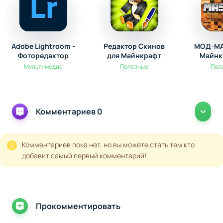
Adobe Lightroom -
Редактор Скинов
МОД-МА
Фоторедактор
для Майнкрафт
Майнк
Мультимедиа
Полезные
Пол
Комментариев 0
Комментариев пока нет, но вы можете стать тем кто
добавит самый первый комментарий!
Прокомментировать