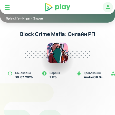
5play
Авт
5play.life
»
Игры
»
Экшен
Block Crime Mafia: Онлайн РП
Обновлено
Версия
Требования
30-07-2026
1.126
Android 8.0+