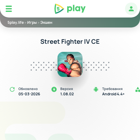
5play
Авт
5play.life
»
Игры
»
Экшен
Street Fighter IV CE
Обновлено
Версия
Требования
05-03-2026
1.08.02
Android 4.4+