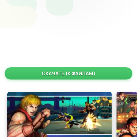
СКАЧАТЬ (К ФАЙЛАМ)