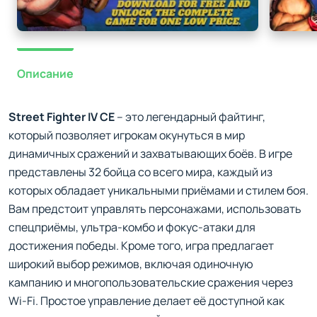
Описание
Street Fighter IV CE
– это легендарный файтинг,
который позволяет игрокам окунуться в мир
динамичных сражений и захватывающих боёв. В игре
представлены 32 бойца со всего мира, каждый из
которых обладает уникальными приёмами и стилем боя.
Вам предстоит управлять персонажами, использовать
спецприёмы, ультра-комбо и фокус-атаки для
достижения победы. Кроме того, игра предлагает
широкий выбор режимов, включая одиночную
кампанию и многопользовательские сражения через
Wi-Fi. Простое управление делает её доступной как