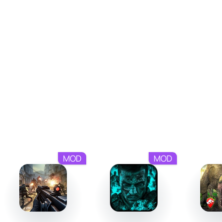
манёвров. Игроку придётся не только атаковать, но и
избегать ловушек, которые могут быть фатальными. С
каждым новым уровнем структура локаций
усложняется.
Графика и управление
Несмотря на упрощённый визуальный стиль, дизайн
персонажей и врагов детально отображает их роли и
действия. Анимация движений остаётся плавной даже
при высокой скорости сражений. Пользовательский
интерфейс интуитивен и адаптирован для мобильных
устройств, обеспечивая точное управление и удобное
MOD
MOD
использование функций. Эффекты во время ударов и
выстрелов подчёркивают динамику игрового процесса.