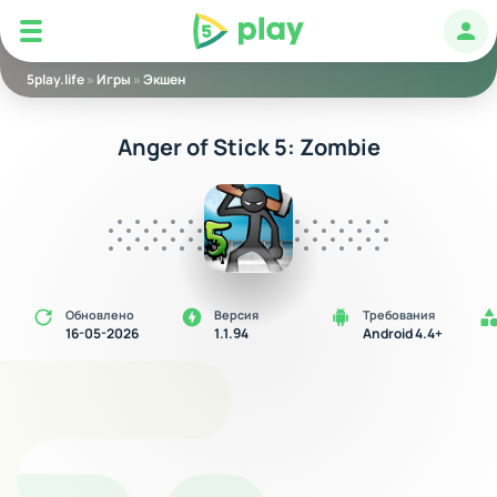
5play
Авт
5play.life
»
Игры
»
Экшен
Anger of Stick 5: Zombie
Обновлено
Версия
Требования
16-05-2026
1.1.94
Android 4.4+