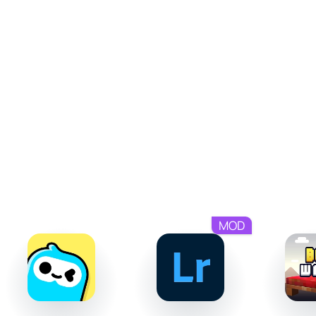
усложняет игру, делая её интересной для разной
аудитории - от новичков до опытных игроков.
Визуальные и звуковые эффекты
Графика Tomb of the Mask выполнена в пиксельном
ретро-стиле, подчеркивающем атмосферу древних
гробниц. Яркие контуры и контрастные цвета выделяют
ключевые элементы среди простого фона.
Аудиосопровождение усиливает погружение, включая
звуки активации ловушек, сбора монет и других игровых
событий. Эффекты вместе с музыкой создают
динамичное сочетание, поддерживающее ритм
MOD
игрового процесса.