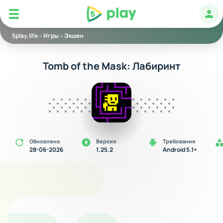
5play
Авт
5play.life
»
Игры
»
Экшен
Tomb of the Mask: Лабиринт
Обновлено
Версия
Требования
28-06-2026
1.25.2
Android 5.1+