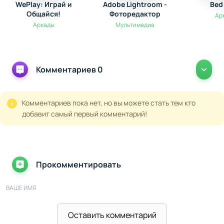
WePlay: Играй и
Adobe Lightroom -
Bed
Общайся!
Фоторедактор
Ар
Аркады
Мультимедиа
Комментариев 0
Комментариев пока нет, но вы можете стать тем кто
добавит самый первый комментарий!
Прокомментировать
ВАШЕ ИМЯ
Оставить комментарий