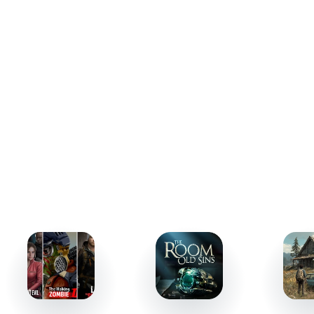
Развитие героя в мире хаоса
Постепенно ваш персонаж станет лучше выживать в
этом суровом мире. Вам предстоит выбрать, развивать
ли атаку, защиту или стать мастером строительства.
Каждый новый уровень и найденный артефакт откроет
для вас больше возможностей, позволяя
адаптироваться к меняющимся условиям. Зомби-
апокалипсис требует стратегии, силы и выносливости,
чтобы сохранить жизнь и открыть портал надежды.