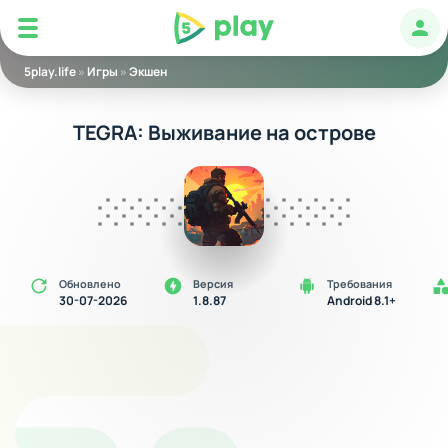
5play
Авт
5play.life
»
Игры
»
Экшен
TEGRA: Выживание на острове
Обновлено
Версия
Требования
30-07-2026
1.8.87
Android 8.1+