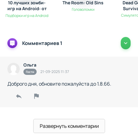
10 лучших зомби-
The Room: Old Sins
Dead G
игр на Android: от
Surviv
Головоломки
выживания до
Симулято
Подборки игр на Android
экшена
Комментариев 1
Ольга
21-09-2025 11:37
Гости
Доброго дня, обновите пожалуйста до 1.8.66.
Развернуть комментарии