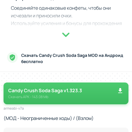
Соединяйте одинаковые конфеты, чтобы они
исчезали и приносили очки.
Используйте усиления и бонусы для прохождения
сложных уровней.
Собирайте бутылочки с газировкой, чтобы повысить
уровень волшебного напитка.
Освобождайте мармеладных медвежат, спрятанных
Скачать Candy Crush Soda Saga MOD на Андроид
под слоями сахара.
бесплатно
Сюжет и режимы игры
Сюжет Candy Crush Soda Saga вращается вокруг
спасения сладкого мира, а каждая глава открывает всё
Candy Crush Soda Saga v1.323.3
новые приключения. Вам придется помогать
Скачать
APK
- 143.08 Mb
персонажам, собирать редкие конфеты и преодолевать
armeabi-v7a
препятствия на пути к успеху. Игра предлагает
(МОД - Неограниченные ходы) / (Взлом)
разнообразие режимов, включая "Сбор бутылок",
"Спасение мишек" и "Освобождение конфет". Также