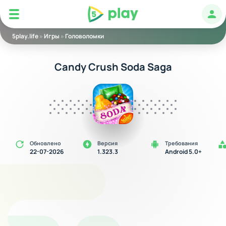
5play
Авт
5play.life
»
Игры
»
Головоломки
Candy Crush Soda Saga
Обновлено
Версия
Требования
22-07-2026
1.323.3
Android 5.0+