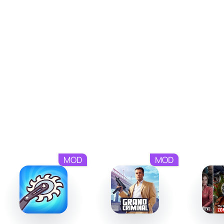
сможете воспользоваться уникальными бонусами для
упрощения сложных задач, что добавляет игре элемент
неожиданности. Чем дальше вы продвигаетесь, тем
сложнее будет планировать свои ходы, но эта
динамичность лишь усиливает интерес.
Уникальная атмосфера
Block Blast очаровывает своим минималистичным, но
стильным дизайном и плавным геймплеем. Вам
предстоит решать задачи, расслабляться и
тренировать мозг одновременно. Среди ключевых
преимуществ игры можно выделить её доступность для
MOD
MOD
всех возрастов. Кроме того, игра не требует
подключения к интернету, что отлично подойдёт тем,
кто ищет логическую головоломку для отдыха в любом
месте.