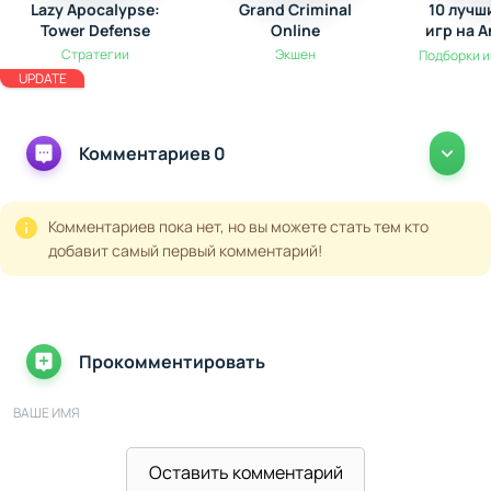
Lazy Apocalypse:
Grand Criminal
10 лучш
Tower Defense
Online
игр на A
выжив
Стратегии
Экшен
Подборки и
эк
UPDATE
Комментариев 0
Комментариев пока нет, но вы можете стать тем кто
добавит самый первый комментарий!
Прокомментировать
ВАШЕ ИМЯ
Оставить комментарий