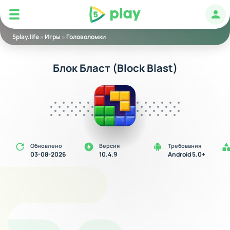
5play
Авт
5play.life
»
Игры
»
Головоломки
Блок Бласт (Block Blast)
Обновлено
Версия
Требования
03-08-2026
10.4.9
Android 5.0+