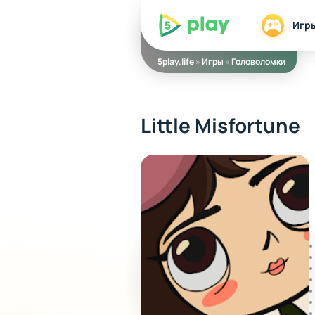
5play
Игр
5play.life
»
Игры
»
Головоломки
Little Misfortune