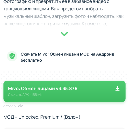
фотографию и превратить её в забавное видео с
танцующими лицами. Вам предстоит выбрать
музыкальный шаблон, загрузить фото и наблюдать, как
ваше лицо оживает в ритме музыки. Кроме того,
приложение предлагает тысячи шаблонов для
создания мемов, анимаций и коротких видео.
Ключевые возможности
Скачать Mivo: Обмен лицами MOD на Андроид
Face Dance
бесплатно
: создавайте танцующие лица с любимой
музыкой.
Замена лиц
: переносите своё лицо на фото или
видео.
Mivo: Обмен лицами v3.35.876
Шаблоны видео
: выбирайте из тысяч популярных
Скачать
APK
- 155 Mb
вариантов.
ИИ-анимация
: оживляйте свои селфи с помощью
armeabi-v7a
искусственного интеллекта.
МОД – Unlocked, Premium / (Взлом)
Музыкальные клипы
: добавляйте музыку и
эффекты к своим видео.