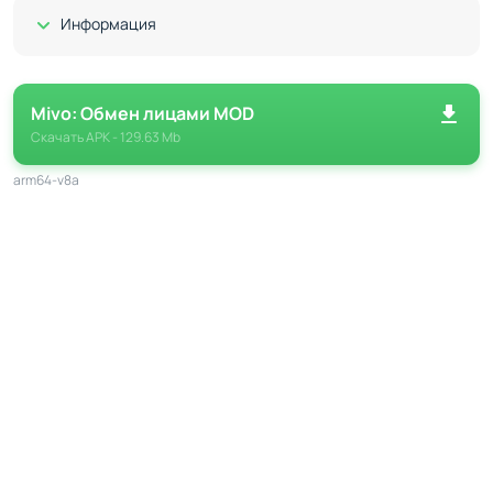
Показать/Скрыть
Информация
Творчество без границ
Mivo позволяет вам не только редактировать фото и
видео, но и делиться своими работами в социальных
Mivo: Обмен лицами MOD
сетях. Вам придется экспериментировать с шаблонами,
Скачать
APK
- 129.63 Mb
создавать мемы и удивлять друзей. Готовы ли вы
arm64-v8a
раскрыть свой творческий потенциал и стать звездой
интернета?