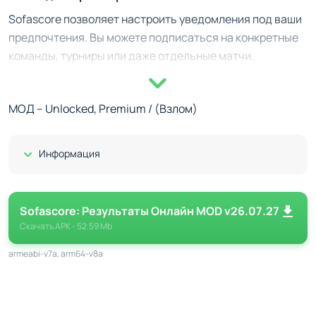
Sofascore позволяет настроить уведомления под ваши
предпочтения. Вы можете подписаться на конкретные
команды, турниры или даже отдельные матчи.
Приложение будет напоминать вам о начале игр,
сообщать о забитых голах, предупреждать о красных
МОД – Unlocked, Premium / (Взлом)
карточках и даже предоставлять итоговые результаты.
К тому же, вы сможете выбрать, какие именно
уведомления получать, чтобы не пропустить ничего
Показать/Скрыть
Информация
важного, но и не перегружать себя лишней
информацией.
Sofascore: Результаты Онлайн MOD v26.07.27
Кроме того, вы сможете изучать турнирные таблицы,
Скачать
APK
- 52.59 Mb
сравнивать команды и даже отслеживать изменения
коэффициентов для ставок. Если вы хотите быть в
armeabi-v7a, arm64-v8a
курсе всех спортивных событий и принимать
обоснованные решения, Sofascore станет вашим
лучшим выбором.