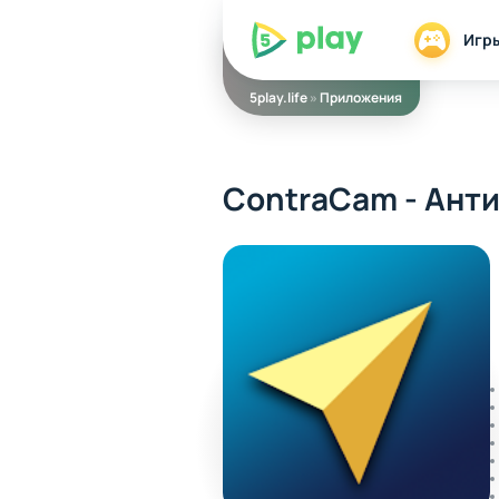
5play
Игр
5play.life
»
Приложения
ContraCam - Ант