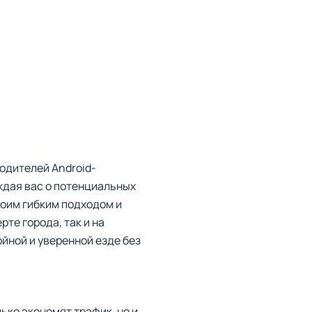
одителей Android-
ждая вас о потенциальных
воим гибким подходом и
те города, так и на
ойной и уверенной езде без
ко экономят трафик, но и