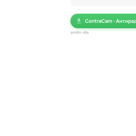
ContraCam - Антира
arm64-v8a