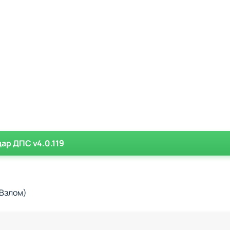
 не просто антирадар, а полноценный помощник для совре
ункциональная насыщенность позволяют адаптировать прог
овлением ContraCam становится еще удобнее и надежнее,
 вызовами на дороге. Используйте ContraCam, чтобы сдел
ыми и безопасными.
ар ДПС v4.0.119
(Взлом)