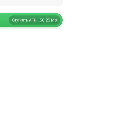
Скачать
APK
- 38.23 Mb