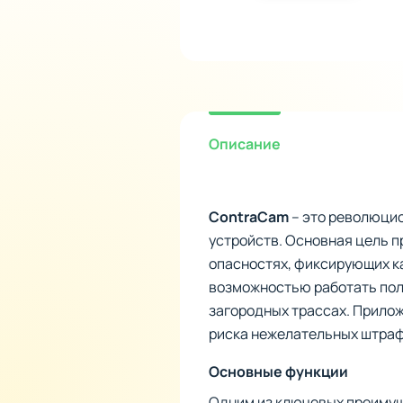
Описание
ContraCam
– это революцио
устройств. Основная цель п
опасностях, фиксирующих ка
возможностью работать полн
загородных трассах. Прилож
риска нежелательных штраф
Основные функции
Одним из ключевых преимуще