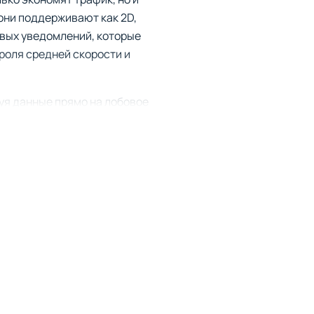
 они поддерживают как 2D,
овых уведомлений, которые
роля средней скорости и
уя данные прямо на лобовое
 минимизируя отвлечения.
.
го анализа.
.
камер или зоны контроля