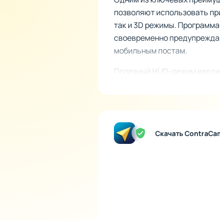
позволяют использовать при
так и 3D режимы. Программа
своевременно предупреждаю
мобильным постам.
Полезный HUD-режим вводит
стекло автомобиля. Таким о
Ключевые преимущества
ContraCam предлагает функ
Скачать ContraCa
Радар-детектор
: Уведо
Офлайн-карты
: Высоко
Трекинг маршрутов
: З
Зоны отдыха
: Информаци
CamPro-система
: Дета
средней скорости.