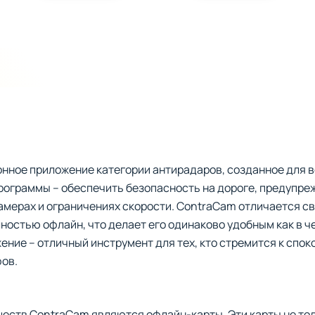
нное приложение категории антирадаров, созданное для в
рограммы – обеспечить безопасность на дороге, предупре
мерах и ограничениях скорости. ContraCam отличается с
остью офлайн, что делает его одинаково удобным как в чер
ение – отличный инструмент для тех, кто стремится к спок
ов.
ств ContraCam являются офлайн-карты. Эти карты не толь