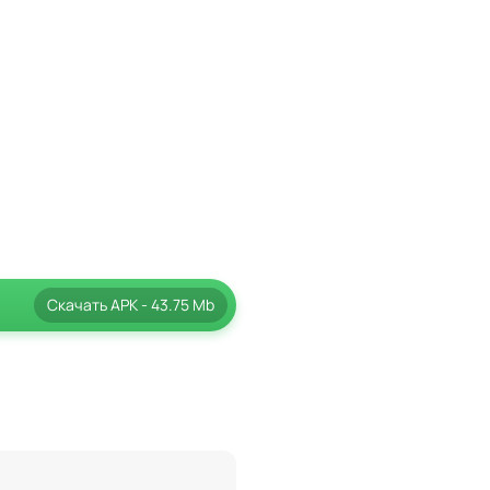
менных водителей. Его
рамму под ваши конкретные
 помогая водителям
ать свои поездки
Скачать
APK
- 43.75 Mb