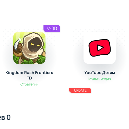
MOD
Kingdom Rush Frontiers
YouTube Детям
TD
Мультимедиа
Стратегии
UPDATE
в 0