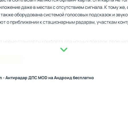
ложение даже в местах с отсутствием сигнала. К тому же,
 также оборудована системой голосовых подсказок и звук
т о приближении к стационарным радарам, участкам конт
 новые стандарты комфорта для ночных поездок, проецир
бразом, вы можете полностью сосредоточиться на дороге,
ции, созданные для максимального удобства вождения:
m - Антирадар ДПС MOD на Андроид бесплатно
мления обо всех типах радаров и зон повышенного контроля
качественные карты, работающие без интернета.
апись поездок и возможность сохранить их для последующе
я о парковках, заправках и других объектах на вашем пути
льная информация о сложных участках, таких как гирлянды 