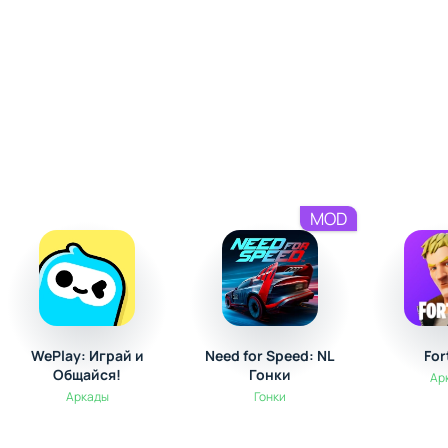
MOD
WePlay: Играй и
Need for Speed: NL
For
Общайся!
Гонки
Ар
Аркады
Гонки