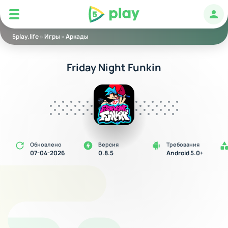
5play
Авт
5play.life
»
Игры
»
Аркады
Friday Night Funkin
Обновлено
Версия
Требования
07-04-2026
0.8.5
Android 5.0+