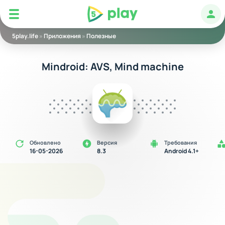
5play
Авт
5play.life
»
Приложения
»
Полезные
Mindroid: AVS, Mind machine
Обновлено
Версия
Требования
16-05-2026
8.3
Android 4.1+