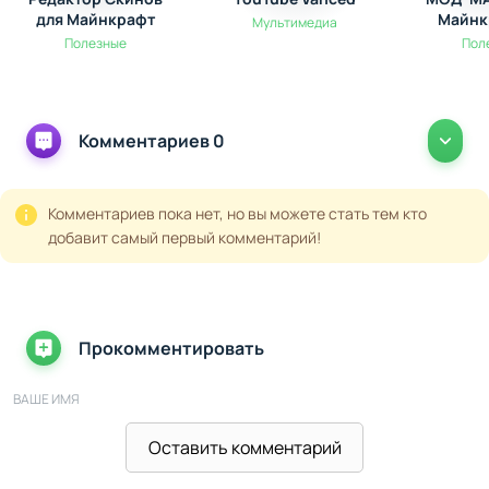
для Майнкрафт
Майнк
Мультимедиа
Полезные
Пол
Комментариев 0
Комментариев пока нет, но вы можете стать тем кто
добавит самый первый комментарий!
Прокомментировать
ВАШЕ ИМЯ
Оставить комментарий
ВАШ E-MAIL