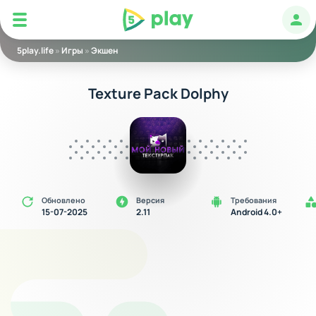
5play
Авт
5play.life
»
Игры
»
Экшен
Texture Pack Dolphy
Обновлено
Версия
Требования
15-07-2025
2.11
Android 4.0+