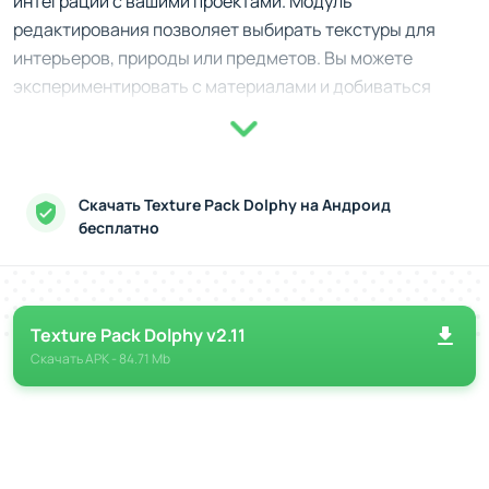
интеграции с вашими проектами. Модуль
редактирования позволяет выбирать текстуры для
интерьеров, природы или предметов. Вы можете
экспериментировать с материалами и добиваться
интересных визуальных решений, превращая базовый
набор в уникальное произведение. Каждый элемент
можно детально настроить, что развивает ваше
чувство стиля.
Скачать Texture Pack Dolphy на Андроид
бесплатно
Возможности и инструментарий
Изучайте разнообразные текстуры и добавляйте их
в проекты.
Texture Pack Dolphy v2.11
Создавайте комплекты настроек для разных
Скачать
APK
- 84.71 Mb
тематик — от футуристичного хай-тека до уюта
лесных пейзажей.
Ищите оригинальные композиции, чтобы
разнообразить элементы окружения.