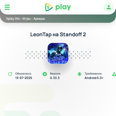
5play
Авт
5play.life
»
Игры
»
Аркады
LeonTap на Standoff 2
Обновлено
Версия
Требования
13-07-2025
0.33.3
Android 5.0+