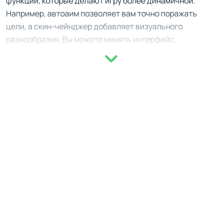
функций, которые делают игру более динамичной.
Например, автоаим позволяет вам точно поражать
цели, а скин-чейнджер добавляет визуального
разнообразия. Вы можете менять интерфейс,
настраивать прицел и даже активировать бесконечные
прыжки. Всё это доступно через удобное меню, где вы
сами решаете, какие функции включить.
Особенности и рекомендации
Бессмертие: забудьте о поражениях.
Волл-хак: видите врагов сквозь стены.
Скин-чейнджер: настройте внешний вид оружия.
Автоаим: точность на высшем уровне.
Однако важно помнить о безопасности. Используйте
LeonTap осторожно, чтобы избежать подозрений со
стороны других участников. Не злоупотребляйте
функциями, такими как прострел через стены, чтобы не