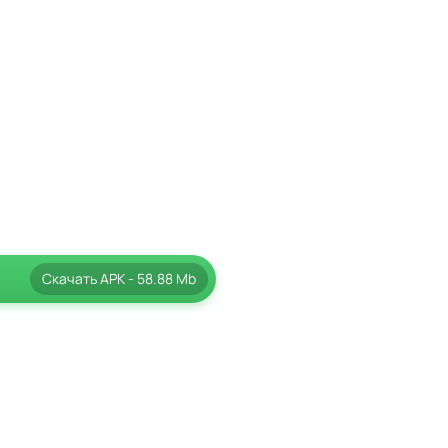
Скачать
APK
- 58.88 Mb