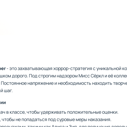
per
- это захватывающая хоррор-стратегия с уникальной к
ишком дорого. Под строгим надзором Мисс Сёркл и её колле
й. Постоянное напряжение и необходимость находить твор
й шаг.
нии
ач в классе, чтобы удерживать положительные оценки.
 чтобы не попадаться под суровые меры наказания.
ерсонажами, такими как Алиса и Зип, для получения допол