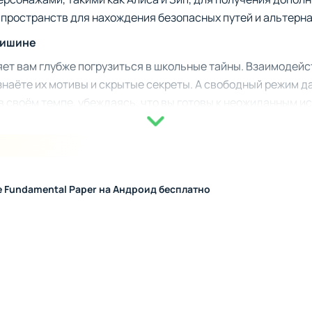
пространств для нахождения безопасных путей и альтерн
тишине
т вам глубже погрузиться в школьные тайны. Взаимодейст
знаёте их мотивы и скрытые секреты. А свободный режим 
 своём темпе, убеждаясь, что вы готовы к неожиданным и
лями.
le Fundamental Paper на Андроид бесплатно