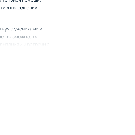
ативных решений.
вуя с учениками и
даёт возможность
спытаниям и встречи с