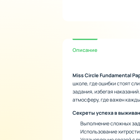
Описание
Miss Circle Fundamental Pa
школе, где ошибки стоят сл
задания, избегая наказани
атмосферу, где важен кажды
Секреты успеха в выжива
Выполнение сложных зад
Использование хитрости,
Установление связей с п