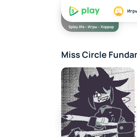
5play
Игр
5play.life
»
Игры
»
Хоррор
Miss Circle Funda