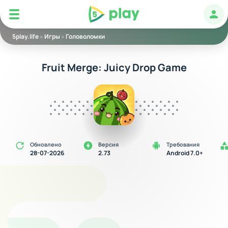
5play
Авт
5play.life
»
Игры
»
Головоломки
Fruit Merge: Juicy Drop Game
Обновлено
Версия
Требования
28-07-2026
2.73
Android 7.0+