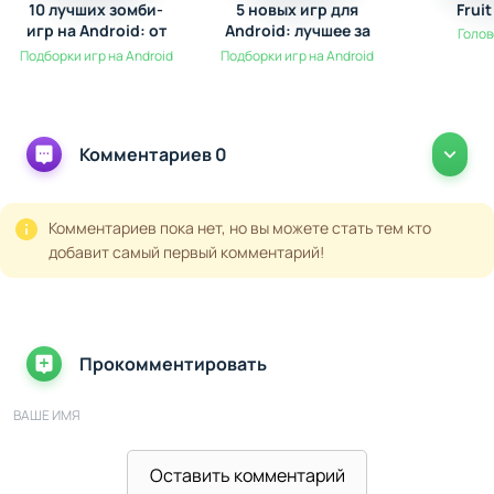
10 лучших зомби-
5 новых игр для
Frui
игр на Android: от
Android: лучшее за
Голо
выживания до
Ноябрь
Подборки игр на Android
Подборки игр на Android
экшена
Комментариев 0
Комментариев пока нет, но вы можете стать тем кто
добавит самый первый комментарий!
Прокомментировать
ВАШЕ ИМЯ
Оставить комментарий